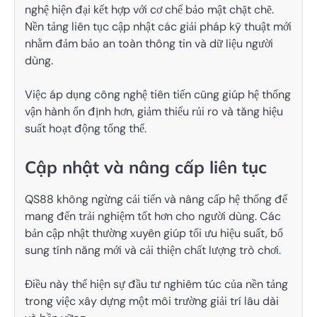
nghệ hiện đại kết hợp với cơ chế bảo mật chặt chẽ.
Nền tảng liên tục cập nhật các giải pháp kỹ thuật mới
nhằm đảm bảo an toàn thông tin và dữ liệu người
dùng.
Việc áp dụng công nghệ tiên tiến cũng giúp hệ thống
vận hành ổn định hơn, giảm thiểu rủi ro và tăng hiệu
suất hoạt động tổng thể.
Cập nhật và nâng cấp liên tục
QS88 không ngừng cải tiến và nâng cấp hệ thống để
mang đến trải nghiệm tốt hơn cho người dùng. Các
bản cập nhật thường xuyên giúp tối ưu hiệu suất, bổ
sung tính năng mới và cải thiện chất lượng trò chơi.
Điều này thể hiện sự đầu tư nghiêm túc của nền tảng
trong việc xây dựng một môi trường giải trí lâu dài