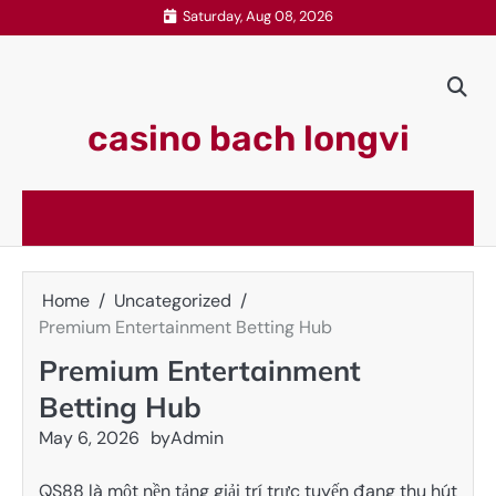
Skip
Saturday, Aug 08, 2026
to
content
casino bach longvi
Home
Uncategorized
Premium Entertainment Betting Hub
Premium Entertainment
Betting Hub
May 6, 2026
by
Admin
QS88 là một nền tảng giải trí trực tuyến đang thu hút