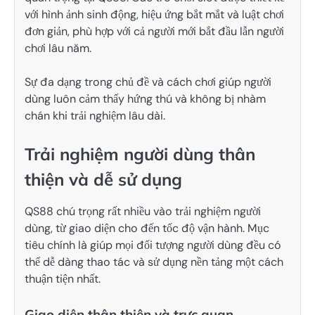
với hình ảnh sinh động, hiệu ứng bắt mắt và luật chơi
đơn giản, phù hợp với cả người mới bắt đầu lẫn người
chơi lâu năm.
Sự đa dạng trong chủ đề và cách chơi giúp người
dùng luôn cảm thấy hứng thú và không bị nhàm
chán khi trải nghiệm lâu dài.
Trải nghiệm người dùng thân
thiện và dễ sử dụng
QS88 chú trọng rất nhiều vào trải nghiệm người
dùng, từ giao diện cho đến tốc độ vận hành. Mục
tiêu chính là giúp mọi đối tượng người dùng đều có
thể dễ dàng thao tác và sử dụng nền tảng một cách
thuận tiện nhất.
Giao diện thân thiện và trực quan