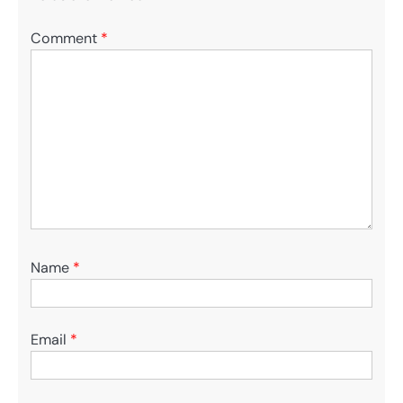
Comment
*
Name
*
Email
*