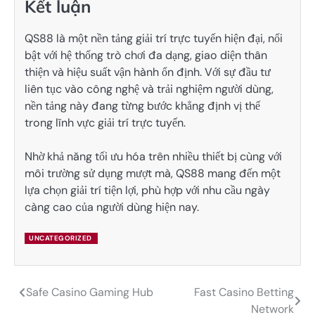
Kết luận
QS88 là một nền tảng giải trí trực tuyến hiện đại, nổi
bật với hệ thống trò chơi đa dạng, giao diện thân
thiện và hiệu suất vận hành ổn định. Với sự đầu tư
liên tục vào công nghệ và trải nghiệm người dùng,
nền tảng này đang từng bước khẳng định vị thế
trong lĩnh vực giải trí trực tuyến.
Nhờ khả năng tối ưu hóa trên nhiều thiết bị cùng với
môi trường sử dụng mượt mà, QS88 mang đến một
lựa chọn giải trí tiện lợi, phù hợp với nhu cầu ngày
càng cao của người dùng hiện nay.
UNCATEGORIZED
Safe Casino Gaming Hub
Fast Casino Betting
Post
Network