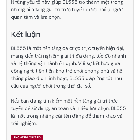
Những yếu tố này giúp BL555 trở thành một trong
những nền tảng giải trí trực tuyến được nhiều người
quan tâm và lựa chọn.
Kết luận
BL555 là một nền tảng cá cược trực tuyến hiện đại,
mang đến trải nghiệm giải trí đa dạng, tốc độ nhanh
và hệ thống vận hành ổn định. Với sự kết hợp giữa
công nghệ tiên tiến, kho trò chơi phong phú và hệ
thống giao dịch linh hoạt, BL555 đáp ứng tốt nhu
cầu của người chơi trong thời đại số.
Nếu bạn đang tìm kiếm một nền tảng giải trí trực
tuyến dễ sử dụng, an toàn và nhiều lựa chọn, BL555
là một trong những cái tên đáng để tham khảo và
trải nghiệm.
UNCATEGORIZED