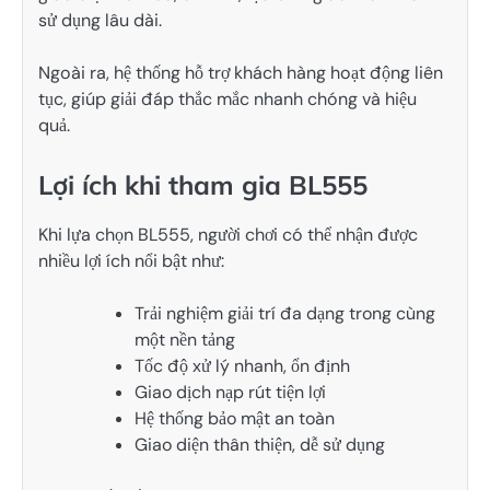
sử dụng lâu dài.
Ngoài ra, hệ thống hỗ trợ khách hàng hoạt động liên
tục, giúp giải đáp thắc mắc nhanh chóng và hiệu
quả.
Lợi ích khi tham gia BL555
Khi lựa chọn BL555, người chơi có thể nhận được
nhiều lợi ích nổi bật như:
Trải nghiệm giải trí đa dạng trong cùng
một nền tảng
Tốc độ xử lý nhanh, ổn định
Giao dịch nạp rút tiện lợi
Hệ thống bảo mật an toàn
Giao diện thân thiện, dễ sử dụng