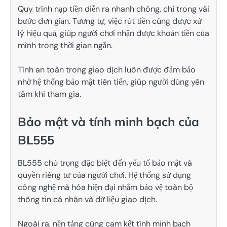
Quy trình nạp tiền diễn ra nhanh chóng, chỉ trong vài
bước đơn giản. Tương tự, việc rút tiền cũng được xử
lý hiệu quả, giúp người chơi nhận được khoản tiền của
mình trong thời gian ngắn.
Tính an toàn trong giao dịch luôn được đảm bảo
nhờ hệ thống bảo mật tiên tiến, giúp người dùng yên
tâm khi tham gia.
Bảo mật và tính minh bạch của
BL555
BL555 chú trọng đặc biệt đến yếu tố bảo mật và
quyền riêng tư của người chơi. Hệ thống sử dụng
công nghệ mã hóa hiện đại nhằm bảo vệ toàn bộ
thông tin cá nhân và dữ liệu giao dịch.
Ngoài ra, nền tảng cũng cam kết tính minh bạch