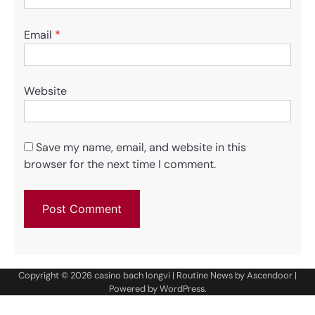
Email
*
Website
Save my name, email, and website in this
browser for the next time I comment.
Copyright © 2026
casino bach longvi
| Routine News by
Ascendoor
|
Powered by
WordPress
.