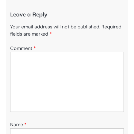
Leave a Reply
Your email address will not be published.
Required
fields are marked
*
Comment
*
Name
*