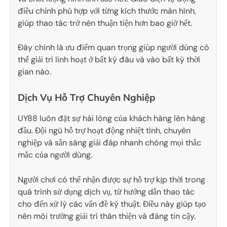
điều chỉnh phù hợp với từng kích thước màn hình,
giúp thao tác trở nên thuận tiện hơn bao giờ hết.
Đây chính là ưu điểm quan trọng giúp người dùng có
thể giải trí linh hoạt ở bất kỳ đâu và vào bất kỳ thời
gian nào.
Dịch Vụ Hỗ Trợ Chuyên Nghiệp
UY88 luôn đặt sự hài lòng của khách hàng lên hàng
đầu. Đội ngũ hỗ trợ hoạt động nhiệt tình, chuyên
nghiệp và sẵn sàng giải đáp nhanh chóng mọi thắc
mắc của người dùng.
Người chơi có thể nhận được sự hỗ trợ kịp thời trong
quá trình sử dụng dịch vụ, từ hướng dẫn thao tác
cho đến xử lý các vấn đề kỹ thuật. Điều này giúp tạo
nên môi trường giải trí thân thiện và đáng tin cậy.