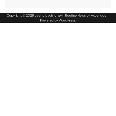
Copyright © 2026
casino bach longvi
| Routine News by
Ascendoor
|
Powered by
WordPress
.