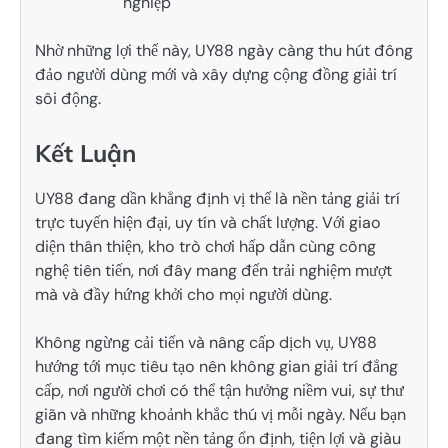
nghiệp
Nhờ những lợi thế này, UY88 ngày càng thu hút đông
đảo người dùng mới và xây dựng cộng đồng giải trí
sôi động.
Kết Luận
UY88 đang dần khẳng định vị thế là nền tảng giải trí
trực tuyến hiện đại, uy tín và chất lượng. Với giao
diện thân thiện, kho trò chơi hấp dẫn cùng công
nghệ tiên tiến, nơi đây mang đến trải nghiệm mượt
mà và đầy hứng khởi cho mọi người dùng.
Không ngừng cải tiến và nâng cấp dịch vụ, UY88
hướng tới mục tiêu tạo nên không gian giải trí đẳng
cấp, nơi người chơi có thể tận hưởng niềm vui, sự thư
giãn và những khoảnh khắc thú vị mỗi ngày. Nếu bạn
đang tìm kiếm một nền tảng ổn định, tiện lợi và giàu