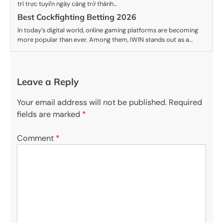
trí trực tuyến ngày càng trở thành…
Best Cockfighting Betting 2026
In today’s digital world, online gaming platforms are becoming
more popular than ever. Among them, IWIN stands out as a…
Leave a Reply
Your email address will not be published.
Required
fields are marked
*
Comment
*