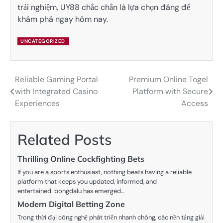
trải nghiệm, UY88 chắc chắn là lựa chọn đáng để
khám phá ngay hôm nay.
UNCATEGORIZED
Reliable Gaming Portal
Premium Online Togel
Post
with Integrated Casino
Platform with Secure
navigation
Experiences
Access
Related Posts
Thrilling Online Cockfighting Bets
If you are a sports enthusiast, nothing beats having a reliable
platform that keeps you updated, informed, and
entertained. bongdalu has emerged…
Modern Digital Betting Zone
Trong thời đại công nghệ phát triển nhanh chóng, các nền tảng giải