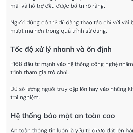
mãi và hỗ trợ đều được bố trí rõ ràng.
Người dùng có thể dễ dàng thao tác chỉ với vài b
mượt mà hơn trong quá trình sử dụng.
Tốc độ xử lý nhanh và ổn định
F168 đầu tư mạnh vào hệ thống công nghệ nhằm 
trình tham gia trò chơi.
Dù số lượng người truy cập lớn hay vào những kh
trải nghiệm.
Hệ thống bảo mật an toàn cao
An toàn thông tin luôn là yếu tố được đặt lên h