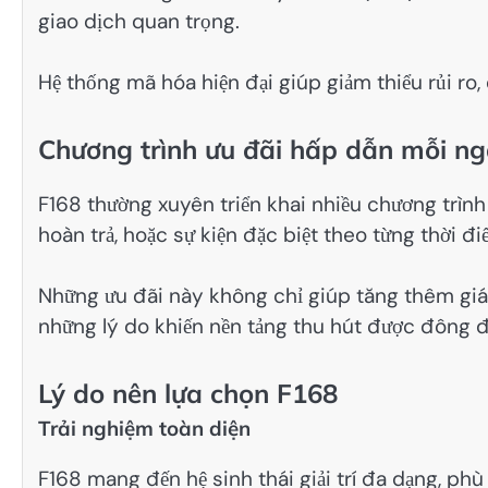
giao dịch quan trọng.
Hệ thống mã hóa hiện đại giúp giảm thiểu rủi ro,
Chương trình ưu đãi hấp dẫn mỗi n
F168 thường xuyên triển khai nhiều chương trìn
hoàn trả, hoặc sự kiện đặc biệt theo từng thời đi
Những ưu đãi này không chỉ giúp tăng thêm giá 
những lý do khiến nền tảng thu hút được đông 
Lý do nên lựa chọn F168
Trải nghiệm toàn diện
F168 mang đến hệ sinh thái giải trí đa dạng, ph