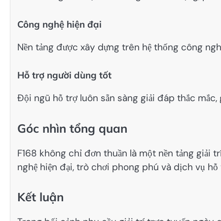
Công nghệ hiện đại
Nền tảng được xây dựng trên hệ thống công nghệ 
Hỗ trợ người dùng tốt
Đội ngũ hỗ trợ luôn sẵn sàng giải đáp thắc mắc,
Góc nhìn tổng quan
F168 không chỉ đơn thuần là một nền tảng giải tr
nghệ hiện đại, trò chơi phong phú và dịch vụ hỗ
Kết luận